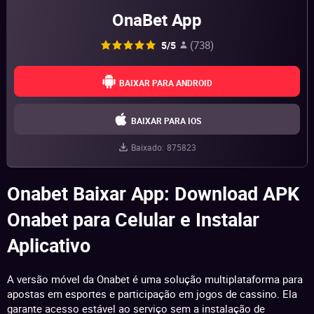
OnaBet App
(738)
5/5
BAIXAR PARA ANDROID
BAIXAR PARA IOS
Baixado:
875823
Onabet Baixar App: Download APK
Onabet para Celular e Instalar
Aplicativo
A versão móvel da Onabet é uma solução multiplataforma para
apostas em esportes e participação em jogos de cassino. Ela
garante acesso estável ao serviço sem a instalação de