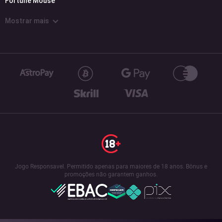
Fortune Mouse
Fortune Rabbit
Mostrar mais
Fortune Ox
Plinko
Sugar Rush
Sweet Bonanza
Ganesha Gold
Gates of Olympus
Piggy Gold
Double Fortune
Dragon Hatch
JetX
Jogo Responsavel. Permitido apenas para maiores de 18 anos. Bônus e
Aviatrix
promoções não garantem ganhos.
Vira Lata Sortudo
The Great Icescape
Subway Cash