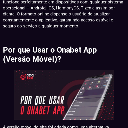
funciona perfeitamente em dispositivos com qualquer sistema
operacional – Android, iOS, HarmonyOS, Tizen e assim por
diante. O formato online dispensa o usuário de atualizar
constantemente o aplicativo, garantindo acesso estável e
seguro ao serviço a qualquer momento.
Por que Usar o Onabet App
(Versão Móvel)?
A versão móvel do site foi criada como uma alternativa