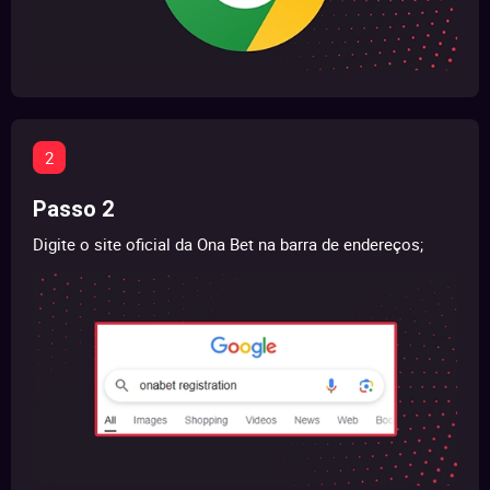
2
Passo 2
Digite o site oficial da Ona Bet na barra de endereços;