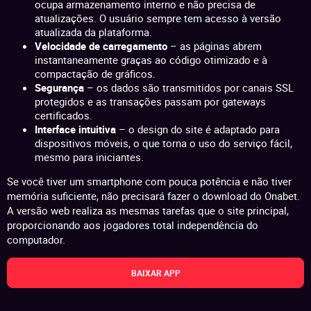
ocupa armazenamento interno e não precisa de
atualizações. O usuário sempre tem acesso à versão
atualizada da plataforma.
Velocidade de carregamento
– as páginas abrem
instantaneamente graças ao código otimizado e à
compactação de gráficos.
Segurança
– os dados são transmitidos por canais SSL
protegidos e as transações passam por gateways
certificados.
Interface intuitiva
– o design do site é adaptado para
dispositivos móveis, o que torna o uso do serviço fácil,
mesmo para iniciantes.
Se você tiver um smartphone com pouca potência e não tiver
memória suficiente, não precisará fazer o download do Onabet.
A versão web realiza as mesmas tarefas que o site principal,
proporcionando aos jogadores total independência do
computador.
BAIXAR APP