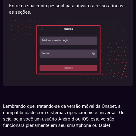
Entre na sua conta pessoal para ativar o acesso a todas
as seções.
Lembrando que, tratando-se da versão móvel da Onabet, a
compatibilidade com sistemas operacionais é universal. Ou
seja, seja você um usuário Android ou iOS, esta versão
funcionará plenamente em seu smartphone ou tablet.