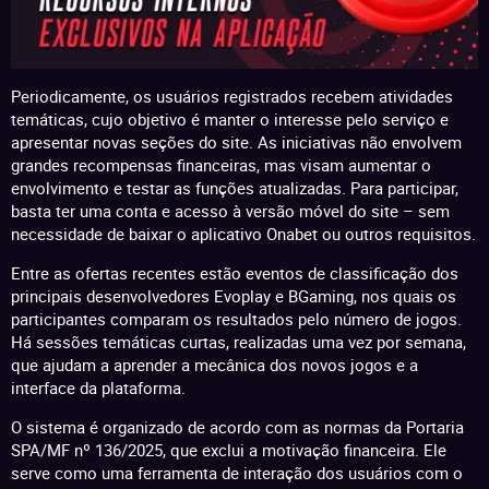
Periodicamente, os usuários registrados recebem atividades
temáticas, cujo objetivo é manter o interesse pelo serviço e
apresentar novas seções do site. As iniciativas não envolvem
grandes recompensas financeiras, mas visam aumentar o
envolvimento e testar as funções atualizadas. Para participar,
basta ter uma conta e acesso à versão móvel do site – sem
necessidade de baixar o aplicativo Onabet ou outros requisitos.
Entre as ofertas recentes estão eventos de classificação dos
principais desenvolvedores Evoplay e BGaming, nos quais os
participantes comparam os resultados pelo número de jogos.
Há sessões temáticas curtas, realizadas uma vez por semana,
que ajudam a aprender a mecânica dos novos jogos e a
interface da plataforma.
O sistema é organizado de acordo com as normas da Portaria
SPA/MF nº 136/2025, que exclui a motivação financeira. Ele
serve como uma ferramenta de interação dos usuários com o